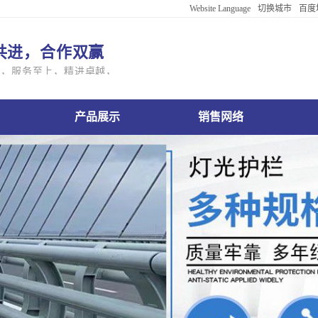
Website Language
切换城市
百度
English
共进，合作双赢
Português
本，服务至上，精进卓越，亲和共生
Deutsch
بالعربية
不锈钢护栏公司产品展示
衢州不锈钢护栏公司销售网络
衢州不锈钢护栏公
한국어
ViệtName
返回默